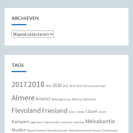
ARCHIEVEN
Archieven
TAGS
2018
2017
2020
2019
2021
2022
2023
Alkmaardermeer
Almere
Amstel
Biddinghuizen
Blokzijl
Bolsward
Flevoland
Friesland
IJssel
Grou
IJmeer
Joure
Meivakantie
Kampen
Lage Vaart
Leeuwarden
Lelystad
Lemmer
Muiden
Noord-Holland
Noorderplassen
Noordhollandsch Kanaal
Onderhoud