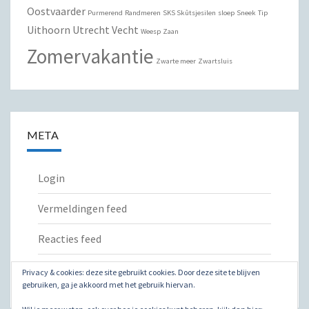
Oostvaarder
Purmerend
Randmeren
SKS Skûtsjesilen
sloep
Sneek
Tip
Uithoorn
Utrecht
Vecht
Weesp
Zaan
Zomervakantie
Zwarte meer
Zwartsluis
META
Login
Vermeldingen feed
Reacties feed
WordPress.org
Privacy & cookies: deze site gebruikt cookies. Door deze site te blijven
gebruiken, ga je akkoord met het gebruik hiervan.