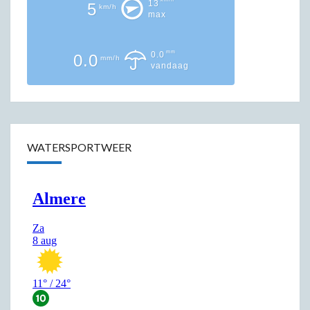
13
5
km/h
max
mm
0.0
0.0
mm/h
vandaag
WATERSPORTWEER