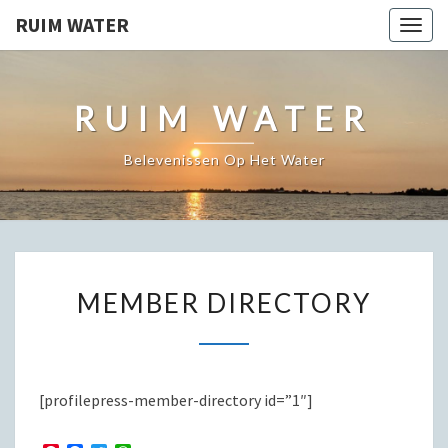
RUIM WATER
Togg
navig
RUIM WATER
Belevenissen Op Het Water
MEMBER
MEMBER DIRECTORY
DIRECTORY
[profilepress-member-directory id=”1″]