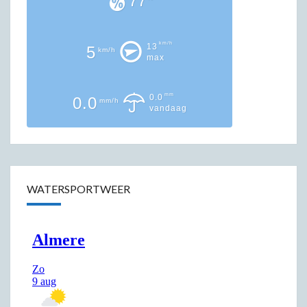
77
km/h
13
5
km/h
max
mm
0.0
0.0
mm/h
vandaag
WATERSPORTWEER