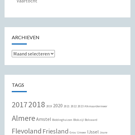
Vaartocht
ARCHIEVEN
Archieven
TAGS
2018
2017
2020
2019
2021
2022
2023
Alkmaardermeer
Almere
Amstel
Biddinghuizen
Blokzijl
Bolsward
Flevoland
Friesland
IJssel
Grou
IJmeer
Joure