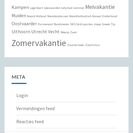
Meivakantie
Kampen
Lage Vaart
Leeuwarden
Lelystad
Lemmer
Muiden
Noord-Holland
Noorderplassen
Noordhollandsch Kanaal
Onderhoud
Oostvaarder
Purmerend
Randmeren
SKS Skûtsjesilen
sloep
Sneek
Tip
Uithoorn
Utrecht
Vecht
Weesp
Zaan
Zomervakantie
Zwarte meer
Zwartsluis
META
Login
Vermeldingen feed
Reacties feed