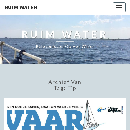
RUIM WATER
Togg
navig
RUIM WATER
Belevenissen Op Het Water
Archief Van
Tag:
Tip