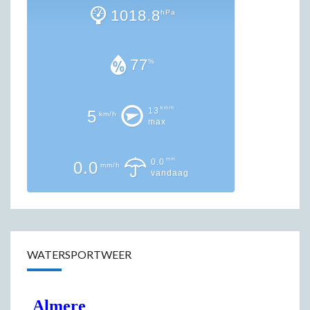
1018.8
hPa
77
%
km/h
13
5
km/h
max
mm
0.0
0.0
mm/h
vandaag
WATERSPORTWEER