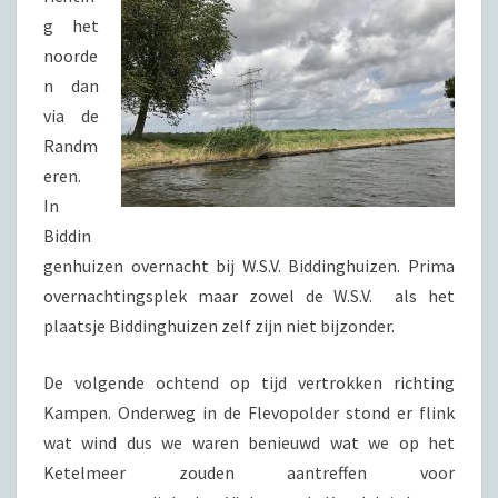
g het
noorde
n dan
via de
Randm
eren.
In
Biddin
genhuizen overnacht bij W.S.V. Biddinghuizen. Prima
overnachtingsplek maar zowel de W.S.V. als het
plaatsje Biddinghuizen zelf zijn niet bijzonder.
De volgende ochtend op tijd vertrokken richting
Kampen. Onderweg in de Flevopolder stond er flink
wat wind dus we waren benieuwd wat we op het
Ketelmeer zouden aantreffen voor