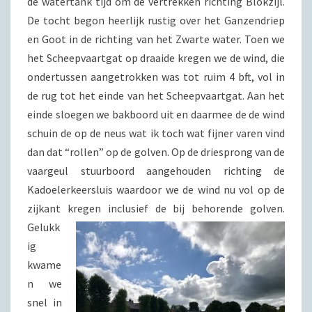
de watertank tijd om de vertrekken richting Blokzijl.
De tocht begon heerlijk rustig over het Ganzendriep
en Goot in de richting van het Zwarte water. Toen we
het Scheepvaartgat op draaide kregen we de wind, die
ondertussen aangetrokken was tot ruim 4 bft, vol in
de rug tot het einde van het Scheepvaartgat. Aan het
einde sloegen we bakboord uit en daarmee de de wind
schuin de op de neus wat ik toch wat fijner varen vind
dan dat “rollen” op de golven. Op de driesprong van de
vaargeul stuurboord aangehouden richting de
Kadoelerkeersluis waardoor we de wind nu vol op de
zijkant kregen inclusief de bij behorende golven.
Gelukk
ig
kwame
n we
snel in