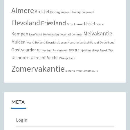
Almere
Amstel
Biddinghuizen
Blokzijl
Bolsward
Flevoland
Friesland
IJssel
Grou
IJmeer
Joure
Meivakantie
Kampen
Lage Vaart
Leeuwarden
Lelystad
Lemmer
Muiden
Noord-Holland
Noorderplassen
Noordhollandsch Kanaal
Onderhoud
Oostvaarder
Purmerend
Randmeren
SKS Skûtsjesilen
sloep
Sneek
Tip
Uithoorn
Utrecht
Vecht
Weesp
Zaan
Zomervakantie
Zwarte meer
Zwartsluis
META
Login