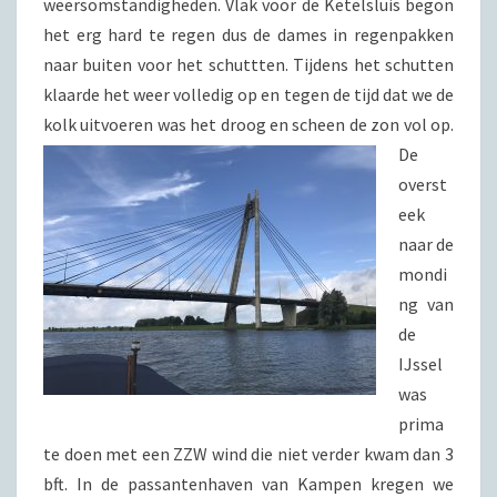
weersomstandigheden. Vlak voor de Ketelsluis begon
het erg hard te regen dus de dames in regenpakken
naar buiten voor het schuttten. Tijdens het schutten
klaarde het weer volledig op en tegen de tijd dat we de
kolk uitvoeren was het droog en scheen de zon vol op.
De
overst
eek
naar de
mondi
ng van
de
IJssel
was
prima
te doen met een ZZW wind die niet verder kwam dan 3
bft. In de passantenhaven van Kampen kregen we