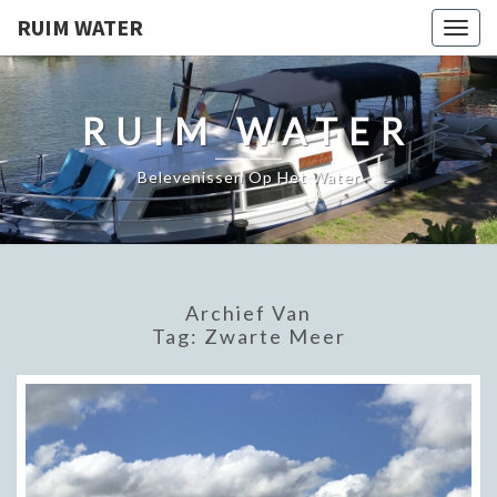
RUIM WATER
Togg
navig
RUIM WATER
Belevenissen Op Het Water
Archief Van
Tag:
Zwarte Meer