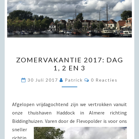
ZOMERVAKANTIE
ZOMERVAKANTIE 2017: DAG
2017:
1, 2 EN 3
DAG
1,
Reacties
30 Juli 2017
Patrick
0 Reacties
2
EN
3
Afgelopen vrijdagochtend zijn we vertrokken vanuit
onze thuishaven Haddock in Almere richting
Biddinghuizen.
Varen door de Flevopolder is voor ons
sneller
richtin