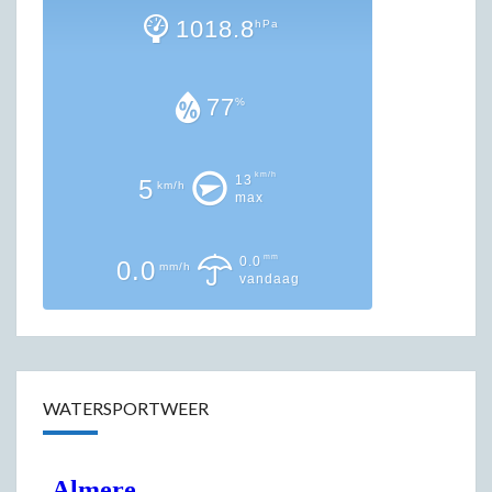
1018.8
hPa
77
%
km/h
13
5
km/h
max
mm
0.0
0.0
mm/h
vandaag
WATERSPORTWEER