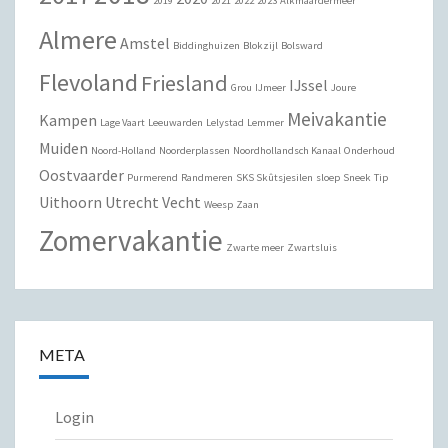
2019
2021
2022
2023
Alkmaardermeer
Almere
Amstel
Biddinghuizen
Blokzijl
Bolsward
Flevoland
Friesland
IJssel
Grou
IJmeer
Joure
Meivakantie
Kampen
Lage Vaart
Leeuwarden
Lelystad
Lemmer
Muiden
Noord-Holland
Noorderplassen
Noordhollandsch Kanaal
Onderhoud
Oostvaarder
Purmerend
Randmeren
SKS Skûtsjesilen
sloep
Sneek
Tip
Uithoorn
Utrecht
Vecht
Weesp
Zaan
Zomervakantie
Zwarte meer
Zwartsluis
META
Login