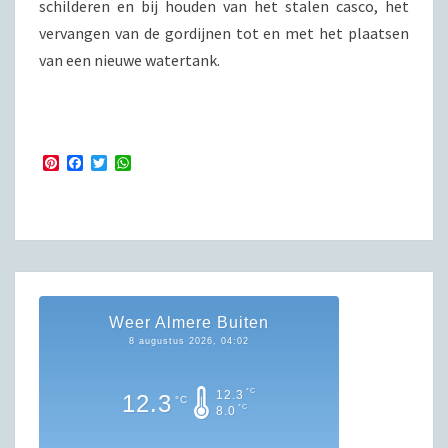
schilderen en bij houden van het stalen casco, het
vervangen van de gordijnen tot en met het plaatsen
van een nieuwe watertank.
P
F
T
W
i
a
w
h
n
c
i
a
t
e
t
t
e
b
t
s
r
o
e
A
e
o
r
p
s
k
p
t
Weer Almere Buiten
8 augustus 2026, 04:02
°C
12.3
12.3
°C
°C
8.0