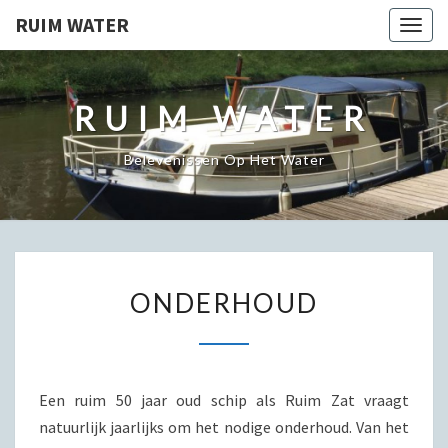
RUIM WATER
Togg
navig
RUIM WATER
Belevenissen Op Het Water
ONDERHOUD
ONDERHOUD
Een ruim 50 jaar oud schip als Ruim Zat vraagt
natuurlijk jaarlijks om het nodige onderhoud. Van het