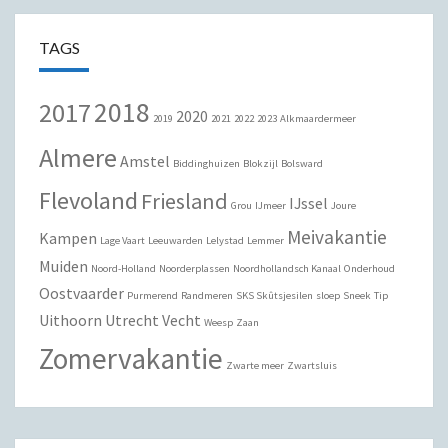
TAGS
2018
2017
2020
2019
2021
2022
2023
Alkmaardermeer
Almere
Amstel
Biddinghuizen
Blokzijl
Bolsward
Flevoland
Friesland
IJssel
Grou
IJmeer
Joure
Meivakantie
Kampen
Lage Vaart
Leeuwarden
Lelystad
Lemmer
Muiden
Noord-Holland
Noorderplassen
Noordhollandsch Kanaal
Onderhoud
Oostvaarder
Purmerend
Randmeren
SKS Skûtsjesilen
sloep
Sneek
Tip
Uithoorn
Utrecht
Vecht
Weesp
Zaan
Zomervakantie
Zwarte meer
Zwartsluis