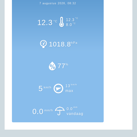
7 augustus 2026, 08:32
°C
12.3
12.3
°C
°C
8.0
1018.8
hPa
77
%
km/h
13
5
km/h
max
mm
0.0
0.0
mm/h
vandaag