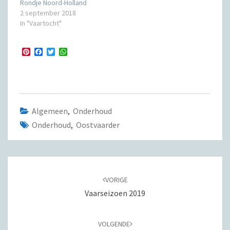
Rondje Noord-Holland
2 september 2018
In "Vaartocht"
P
F
T
W
i
a
w
h
n
c
i
a
t
e
t
t
e
b
t
s
r
o
e
A
e
o
r
p
s
k
p
Algemeen
,
Onderhoud
t
Onderhoud
,
Oostvaarder
Bericht
navigatie
VORIGE
Vaarseizoen 2019
VOLGENDE