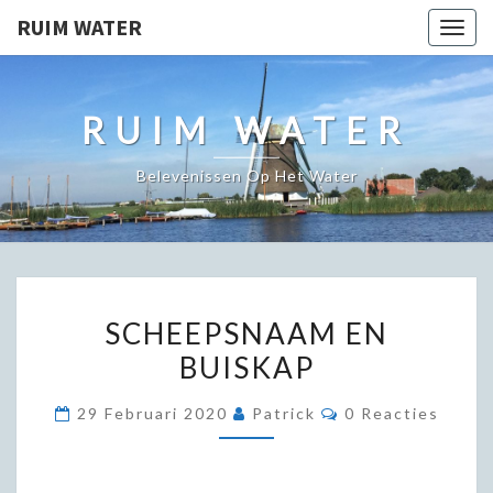
RUIM WATER
Togg
navig
RUIM WATER
Belevenissen Op Het Water
SCHEEPSNAAM
SCHEEPSNAAM EN
EN
BUISKAP
BUISKAP
Reacties
29 Februari 2020
Patrick
0 Reacties