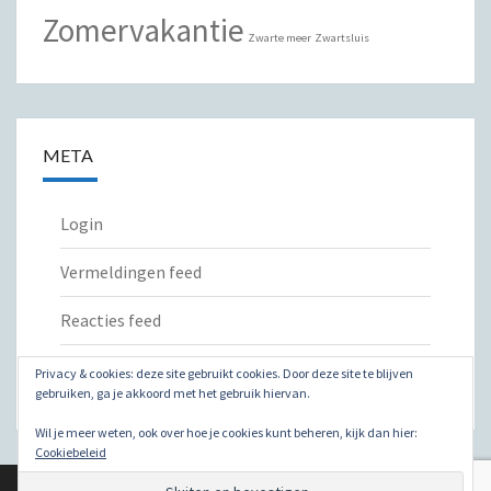
Zomervakantie
Zwarte meer
Zwartsluis
META
Login
Vermeldingen feed
Reacties feed
WordPress.org
Privacy & cookies: deze site gebruikt cookies. Door deze site te blijven
gebruiken, ga je akkoord met het gebruik hiervan.
Wil je meer weten, ook over hoe je cookies kunt beheren, kijk dan hier:
Cookiebeleid