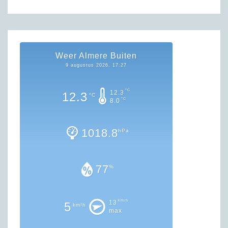
Weer Almere Buiten
9 augustus 2026, 17:27
°C
12.3
12.3
°C
°C
8.0
1018.8
hPa
77
%
km/h
13
5
km/h
max