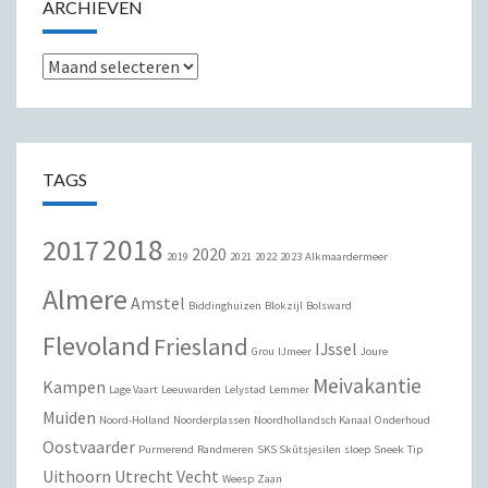
ARCHIEVEN
Archieven
TAGS
2018
2017
2020
2019
2021
2022
2023
Alkmaardermeer
Almere
Amstel
Biddinghuizen
Blokzijl
Bolsward
Flevoland
Friesland
IJssel
Grou
IJmeer
Joure
Meivakantie
Kampen
Lage Vaart
Leeuwarden
Lelystad
Lemmer
Muiden
Noord-Holland
Noorderplassen
Noordhollandsch Kanaal
Onderhoud
Oostvaarder
Purmerend
Randmeren
SKS Skûtsjesilen
sloep
Sneek
Tip
Uithoorn
Utrecht
Vecht
Weesp
Zaan