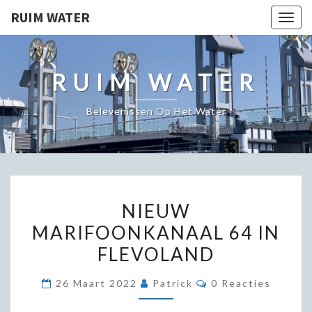
RUIM WATER
Togg
navig
RUIM WATER
Belevenissen Op Het Water
NIEUW
NIEUW
MARIFOONKANAAL
MARIFOONKANAAL 64 IN
64
FLEVOLAND
IN
FLEVOLAND
Reacties
26 Maart 2022
Patrick
0 Reacties