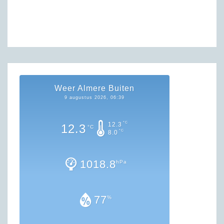
Weer Almere Buiten
9 augustus 2026, 06:39
°C
12.3
12.3
°C
°C
8.0
1018.8
hPa
77
%