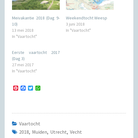
Meivakantie 2018 (Dag 9-
Weekendtocht Weesp
10)
3 juni 2018
13 mei 2018
In "Vaartocht"
In "Vaartocht"
Eerste vaartocht 2017
(Dag 3)
27 mei 2017
In "Vaartocht"
P
F
T
W
i
a
w
h
n
c
i
a
t
e
t
t
e
b
t
s
r
o
e
A
e
o
r
p
s
k
p
Vaartocht
t
2018
,
Muiden
,
Utrecht
,
Vecht