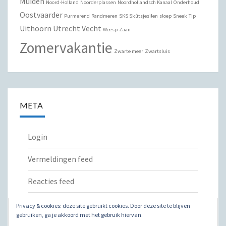
Muiden
Noord-Holland
Noorderplassen
Noordhollandsch Kanaal
Onderhoud
Oostvaarder
Purmerend
Randmeren
SKS Skûtsjesilen
sloep
Sneek
Tip
Uithoorn
Utrecht
Vecht
Weesp
Zaan
Zomervakantie
Zwarte meer
Zwartsluis
META
Login
Vermeldingen feed
Reacties feed
WordPress.org
Privacy & cookies: deze site gebruikt cookies. Door deze site te blijven
gebruiken, ga je akkoord met het gebruik hiervan.