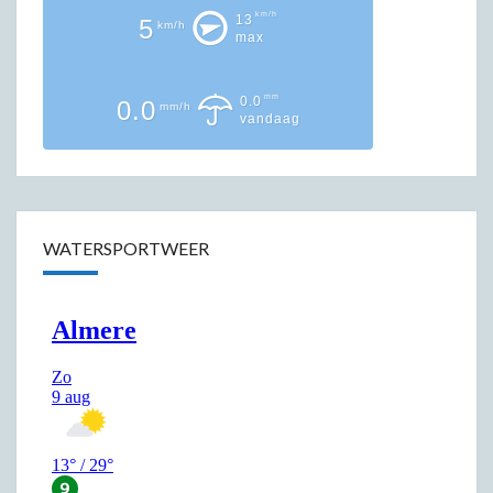
km/h
13
5
km/h
max
mm
0.0
0.0
mm/h
vandaag
WATERSPORTWEER