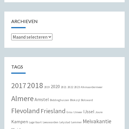
ARCHIEVEN
Archieven
TAGS
2018
2017
2020
2019
2021
2022
2023
Alkmaardermeer
Almere
Amstel
Biddinghuizen
Blokzijl
Bolsward
Flevoland
Friesland
IJssel
Grou
IJmeer
Joure
Meivakantie
Kampen
Lage Vaart
Leeuwarden
Lelystad
Lemmer