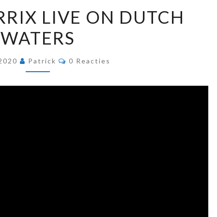
MARTIN
RIX LIVE ON DUTCH
GARRIX
WATERS
LIVE
ON
Reacties
DUTCH
 2020
Patrick
0 Reacties
WATERS