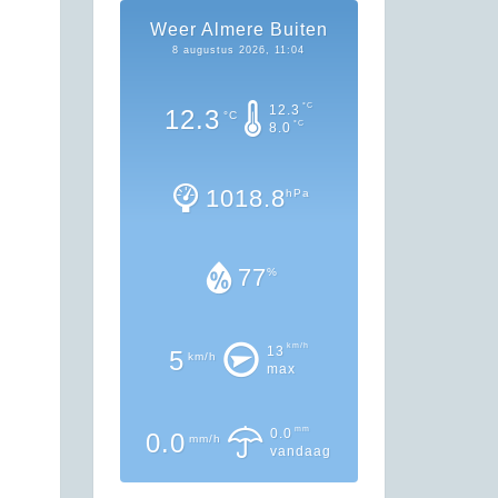
Weer Almere Buiten
8 augustus 2026, 11:04
°C
12.3
12.3
°C
°C
8.0
1018.8
hPa
77
%
km/h
13
5
km/h
max
mm
0.0
0.0
mm/h
vandaag