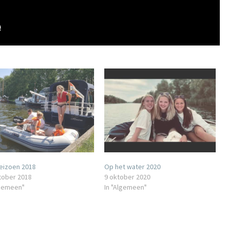
eizoen 2018
Op het water 2020
tober 2018
9 oktober 2020
lgemeen"
In "Algemeen"