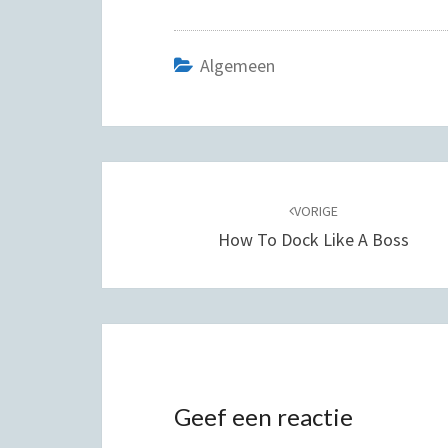
n
c
i
a
t
e
t
t
e
b
t
s
r
o
e
A
Algemeen
e
o
r
p
s
k
p
t
Bericht
navigatie
VORIGE
How To Dock Like A Boss
Geef een reactie