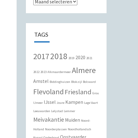
Archieven
TAGS
2018
2017
2020
2019
2021
Almere
2022
2023
Alkmaardermeer
Amstel
Biddinghuizen
Blokzijl
Bolsward
Flevoland
Friesland
Grou
IJssel
Kampen
IJmeer
Joure
Lage Vaart
Leeuwarden
Lelystad
Lemmer
Meivakantie
Muiden
Noord-
Holland
Noorderplassen
Noordhollandsch
Oostvaarder
Kanaal
Onderhoud