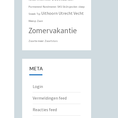
Purmerend
Randmeren
SKS Skûtsjesilen
sloep
Uithoorn
Utrecht
Vecht
Sneek
Tip
Weesp
Zaan
Zomervakantie
Zwarte meer
Zwartsluis
META
Login
Vermeldingen feed
Reacties feed