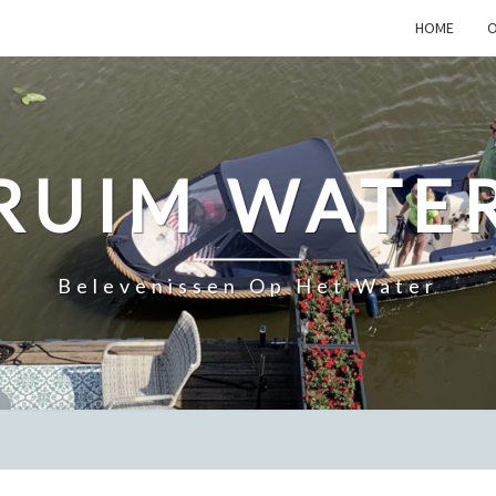
HOME
O
RUIM WATE
Belevenissen Op Het Water