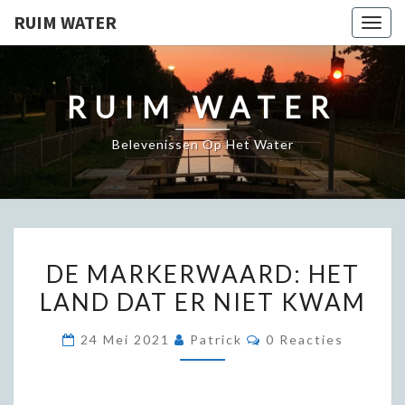
RUIM WATER
Togg
navig
RUIM WATER
Belevenissen Op Het Water
DE
DE MARKERWAARD: HET
MARKERWAARD:
LAND DAT ER NIET KWAM
HET
LAND
Reacties
24 Mei 2021
Patrick
0 Reacties
DAT
ER
NIET