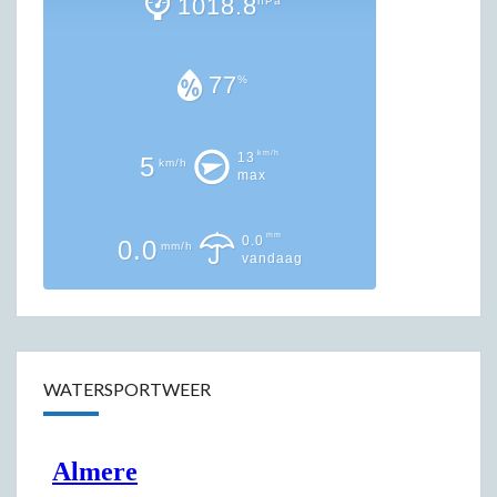
1018.8
hPa
77
%
km/h
13
5
km/h
max
mm
0.0
0.0
mm/h
vandaag
WATERSPORTWEER