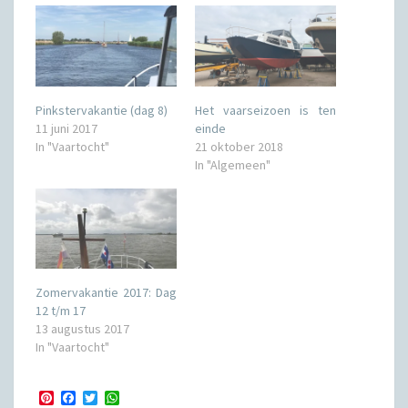
Pinkstervakantie (dag 8)
Het vaarseizoen is ten
11 juni 2017
einde
In "Vaartocht"
21 oktober 2018
In "Algemeen"
Zomervakantie 2017: Dag
12 t/m 17
13 augustus 2017
In "Vaartocht"
P
F
T
W