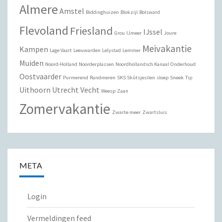
Almere
Amstel
Biddinghuizen
Blokzijl
Bolsward
Flevoland
Friesland
IJssel
Grou
IJmeer
Joure
Meivakantie
Kampen
Lage Vaart
Leeuwarden
Lelystad
Lemmer
Muiden
Noord-Holland
Noorderplassen
Noordhollandsch Kanaal
Onderhoud
Oostvaarder
Purmerend
Randmeren
SKS Skûtsjesilen
sloep
Sneek
Tip
Uithoorn
Utrecht
Vecht
Weesp
Zaan
Zomervakantie
Zwarte meer
Zwartsluis
META
Login
Vermeldingen feed