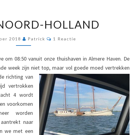
RONDJE
 NOORD-HOLLAND
NOORD-
HOLLAND
Reacties
ber 2018
Patrick
1 Reactie
we om 08:50 vanuit onze thuishaven in Almere Haven. De
de week zijn niet top, maar vol goede moed vertrekken
e richting van
jd vertrokken
acht 4 wordt
llen voorkomen
eer worden
aantrekt naar
ren we met een