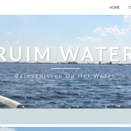
HOME
O
RUIM WATE
Belevenissen Op Het Water