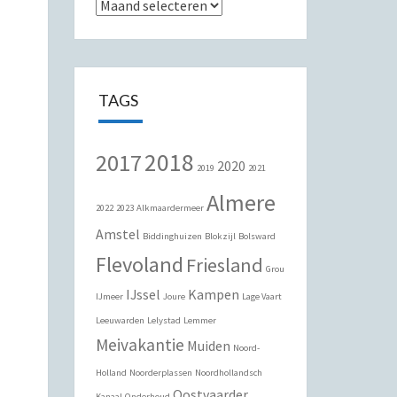
Archieven
TAGS
2018
2017
2020
2019
2021
Almere
2022
2023
Alkmaardermeer
Amstel
Biddinghuizen
Blokzijl
Bolsward
Flevoland
Friesland
Grou
IJssel
Kampen
IJmeer
Joure
Lage Vaart
Leeuwarden
Lelystad
Lemmer
Meivakantie
Muiden
Noord-
Holland
Noorderplassen
Noordhollandsch
Oostvaarder
Kanaal
Onderhoud