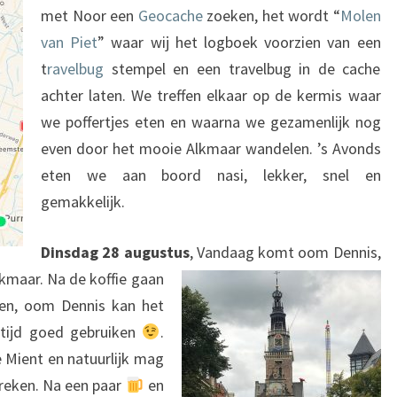
met Noor een
Geocache
zoeken, het wordt “
Molen
van Piet
” waar wij het logboek voorzien van een
t
ravelbug
stempel en een travelbug in de cache
achter laten. We treffen elkaar op de kermis waar
we poffertjes eten en waarna we gezamenlijk nog
even door het mooie Alkmaar wandelen. ’s Avonds
eten we aan boord nasi, lekker, snel en
gemakkelijk.
Dinsdag 28 augustus
, Vandaag komt oom Dennis,
kmaar. Na de koffie gaan
en, oom Dennis kan het
tijd goed gebruiken
.
 Mient en natuurlijk mag
reken. Na een paar
en