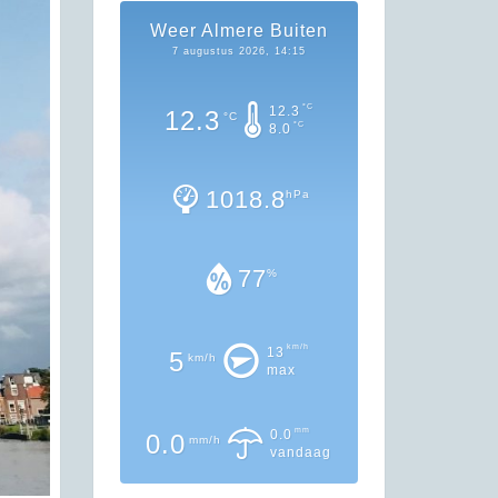
Weer Almere Buiten
7 augustus 2026, 14:15
°C
12.3
12.3
°C
°C
8.0
1018.8
hPa
77
%
km/h
13
5
km/h
max
mm
0.0
0.0
mm/h
vandaag