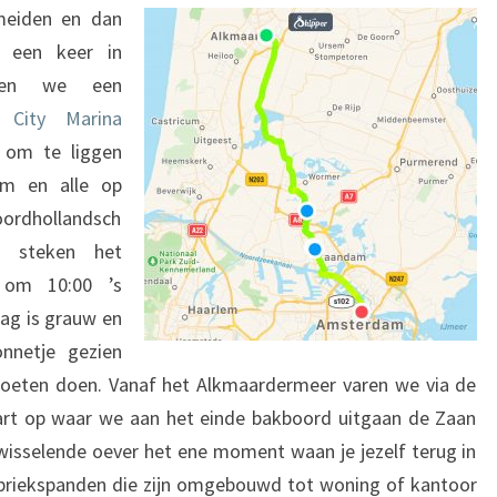
eiden en dan
 een keer in
ben we een
in
City Marina
k om te liggen
am en alle op
ordhollandsch
en steken het
 om 10:00 ’s
dag is grauw en
nnetje gezien
oeten doen. Vanaf het Alkmaardermeer varen we via de
art op waar we aan het einde bakboord uitgaan de Zaan
fwisselende oever het ene moment waan je jezelf terug in
abriekspanden die zijn omgebouwd tot woning of kantoor