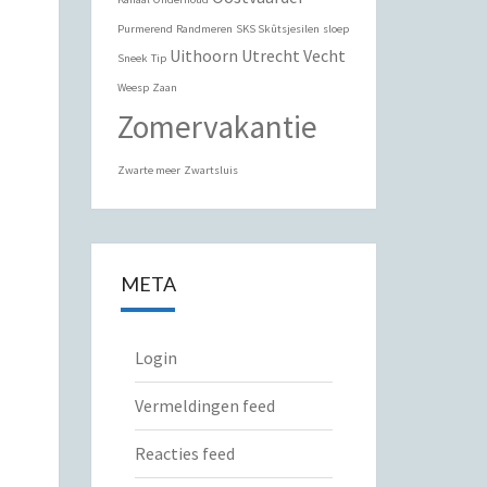
Purmerend
Randmeren
SKS Skûtsjesilen
sloep
Uithoorn
Utrecht
Vecht
Sneek
Tip
Weesp
Zaan
Zomervakantie
Zwarte meer
Zwartsluis
META
Login
Vermeldingen feed
Reacties feed