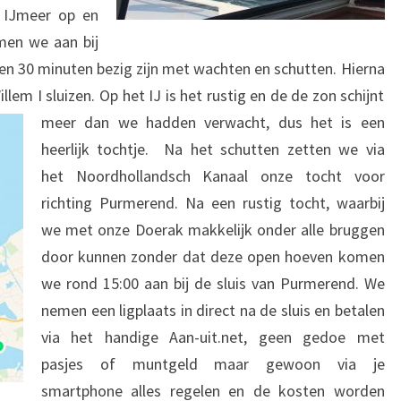
t IJmeer op en
men we aan bij
een 30 minuten bezig zijn met wachten en schutten. Hierna
llem I sluizen. Op het IJ is het rustig en de de zon schijnt
meer dan we hadden verwacht, dus
het is een
heerlijk tochtje. Na het schutten zetten we via
het Noordhollandsch Kanaal onze tocht voor
richting Purmerend. Na een rustig tocht, waarbij
we met onze Doerak makkelijk onder alle bruggen
door kunnen zonder dat deze open hoeven komen
we rond 15:00 aan bij de sluis van Purmerend. We
nemen een ligplaats in direct na de sluis en betalen
via het handige Aan-uit.net, geen gedoe met
pasjes of muntgeld maar gewoon via je
smartphone alles regelen en de kosten worden