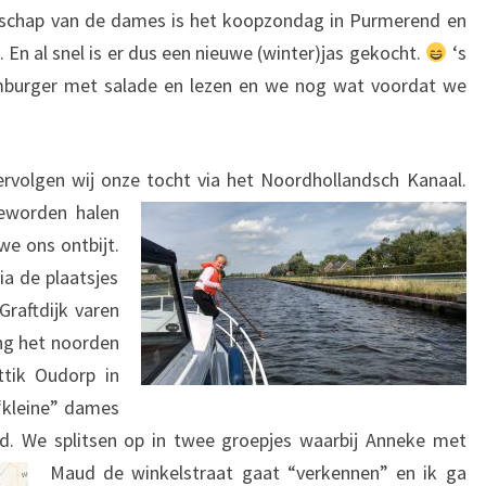
jdschap van de dames is het koopzondag in Purmerend en
. En al snel is er dus een nieuwe (winter)jas gekocht.
‘s
burger met salade en lezen en we nog wat voordat we
ervolgen wij onze tocht via het Noordhollandsch Kanaal.
geworden halen
we ons ontbijt.
a de plaatsjes
Graftdijk varen
ng het noorden
tik Oudorp in
“kleine” dames
ad. We splitsen op in twee groepjes wa
arbij Anneke met
Maud de winkelstraat gaat “verkennen” en ik ga