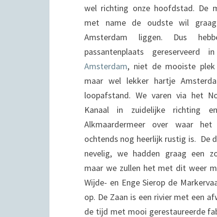
wel richting
onze hoofdstad. De m
met name de oudste wil graag
Amsterdam liggen. Dus heb
passantenplaats gereserveerd 
Amsterdam
, niet de mooiste ple
maar wel lekker hartje Amsterd
loopafstand. We varen via het No
Kanaal in zuidelijke richting 
Alkmaardermeer over waar het
ochtends nog heerlijk rustig is. De 
nevelig, we hadden graag een zo
maar we zullen het met dit weer m
Wijde- en Enge Sierop de Markerva
op. De Zaan is een rivier met een a
de tijd met mooi gerestaureerde f